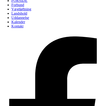
FORSIDE
Forbund
Vægtløftning
Landshold
Uddannelse
Kalender
Kontakt