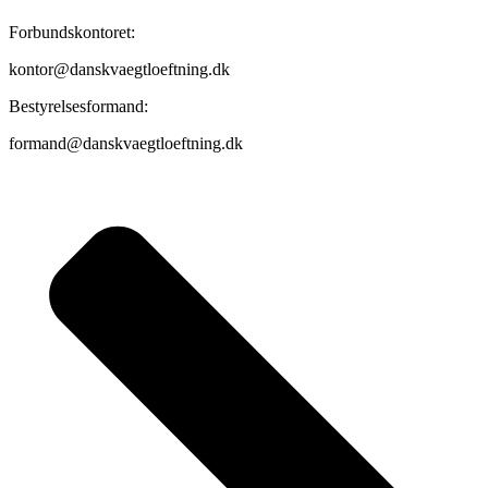
Forbundskontoret:
kontor@danskvaegtloeftning.dk
Bestyrelsesformand:
formand@danskvaegtloeftning.dk