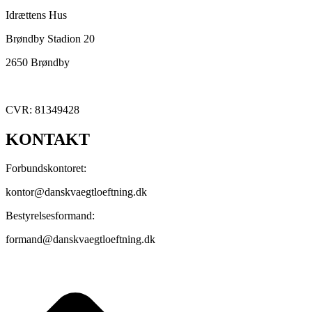
Idrættens Hus
Brøndby Stadion 20
2650 Brøndby
CVR: 81349428
KONTAKT
Forbundskontoret:
kontor@danskvaegtloeftning.dk
Bestyrelsesformand:
formand@danskvaegtloeftning.dk