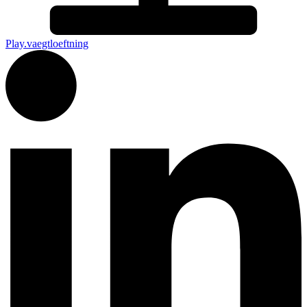
Play.vaegtloeftning