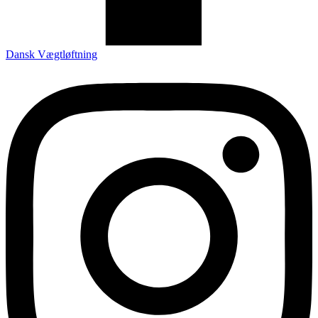
Dansk Vægtløftning