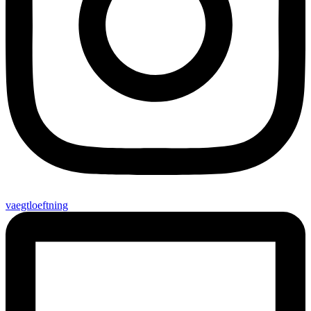
vaegtloeftning