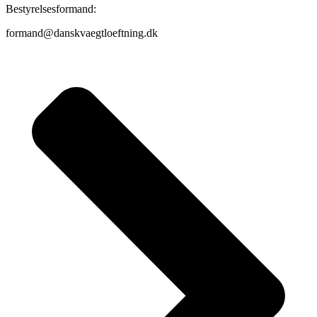
Bestyrelsesformand:
formand@danskvaegtloeftning.dk