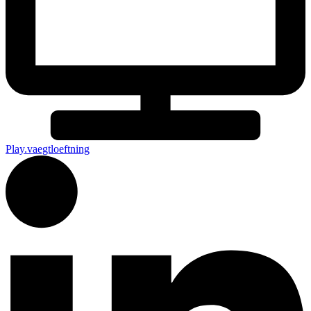
Play.vaegtloeftning