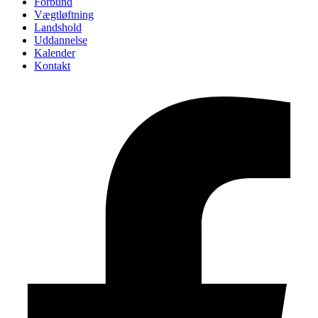
Forbund
Vægtløftning
Landshold
Uddannelse
Kalender
Kontakt