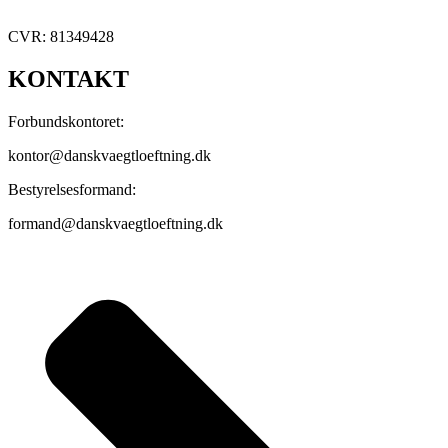
CVR: 81349428
KONTAKT
Forbundskontoret:
kontor@danskvaegtloeftning.dk
Bestyrelsesformand:
formand@danskvaegtloeftning.dk