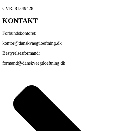
CVR: 81349428
KONTAKT
Forbundskontoret:
kontor@danskvaegtloeftning.dk
Bestyrelsesformand:
formand@danskvaegtloeftning.dk