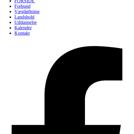
FORSIDE
Forbund
Vægtløftning
Landshold
Uddannelse
Kalender
Kontakt