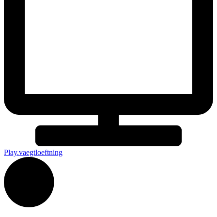
Play.vaegtloeftning