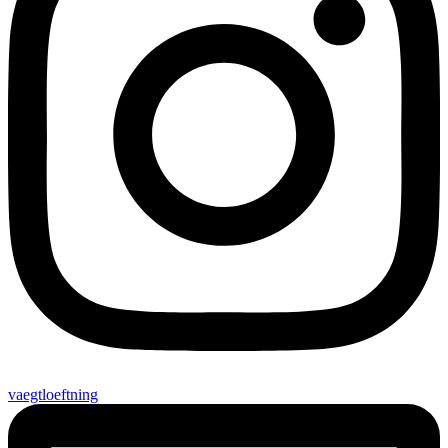
vaegtloeftning