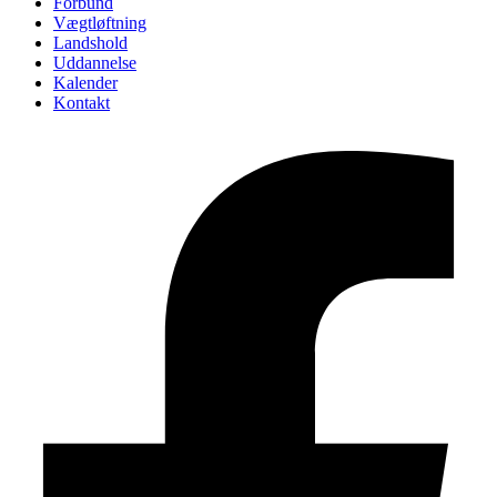
Forbund
Vægtløftning
Landshold
Uddannelse
Kalender
Kontakt