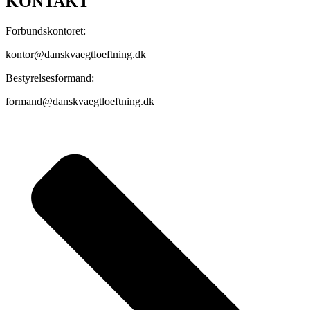
KONTAKT
Forbundskontoret:
kontor@danskvaegtloeftning.dk
Bestyrelsesformand:
formand@danskvaegtloeftning.dk