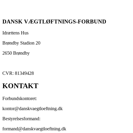
DANSK VÆGTLØFTNINGS-FORBUND
Idrættens Hus
Brøndby Stadion 20
2650 Brøndby
CVR: 81349428
KONTAKT
Forbundskontoret:
kontor@danskvaegtloeftning.dk
Bestyrelsesformand:
formand@danskvaegtloeftning.dk