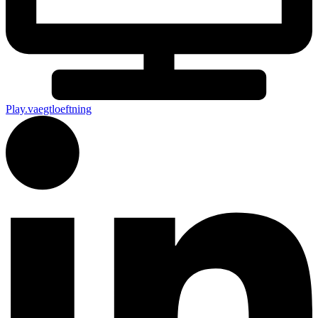
Play.vaegtloeftning