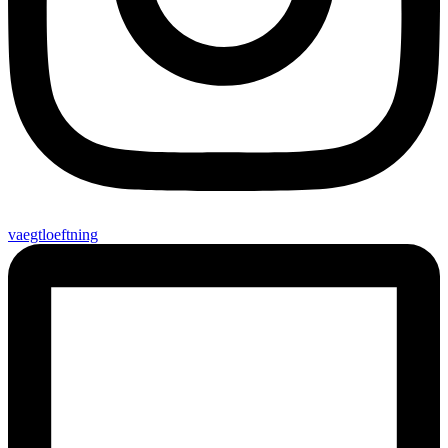
vaegtloeftning