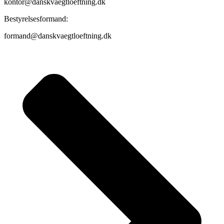
kontor@danskvaegtloeftning.dk
Bestyrelsesformand:
formand@danskvaegtloeftning.dk