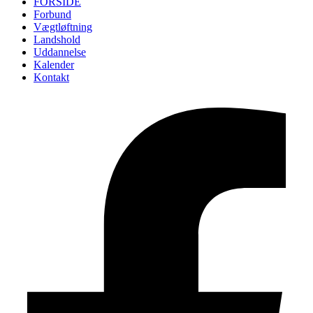
FORSIDE
Forbund
Vægtløftning
Landshold
Uddannelse
Kalender
Kontakt