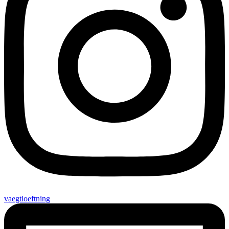
vaegtloeftning