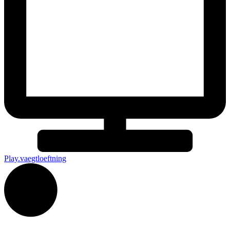
Play.vaegtloeftning