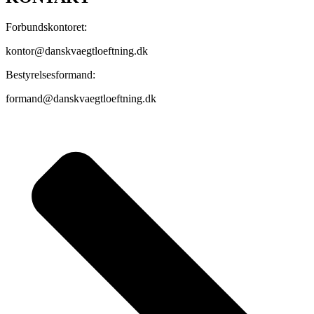
Forbundskontoret:
kontor@danskvaegtloeftning.dk
Bestyrelsesformand:
formand@danskvaegtloeftning.dk