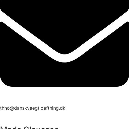
thho@danskvaegtloeftning.dk