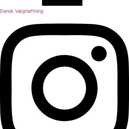
Dansk Vægtløftning