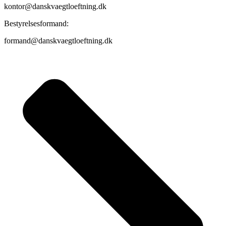
kontor@danskvaegtloeftning.dk
Bestyrelsesformand:
formand@danskvaegtloeftning.dk