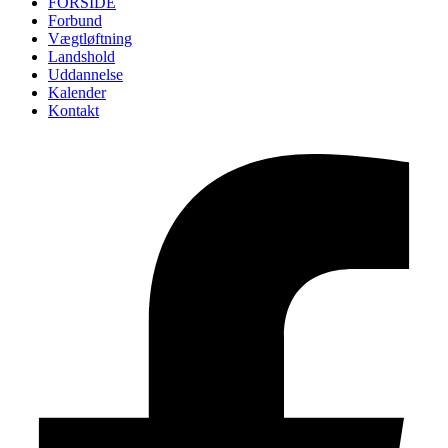
FORSIDE
Forbund
Vægtløftning
Landshold
Uddannelse
Kalender
Kontakt