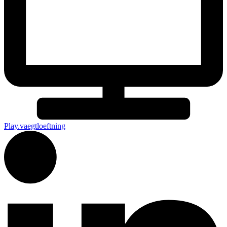
Play.vaegtloeftning