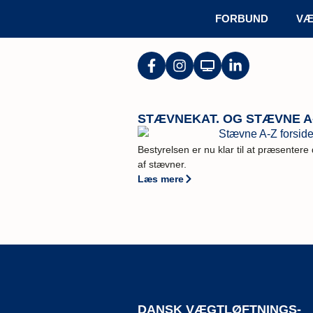
FORBUND
VÆ
STÆVNEKAT. OG STÆVNE A
Bestyrelsen er nu klar til at præsentere
af stævner.
Læs mere
DANSK VÆGTLØFTNINGS-