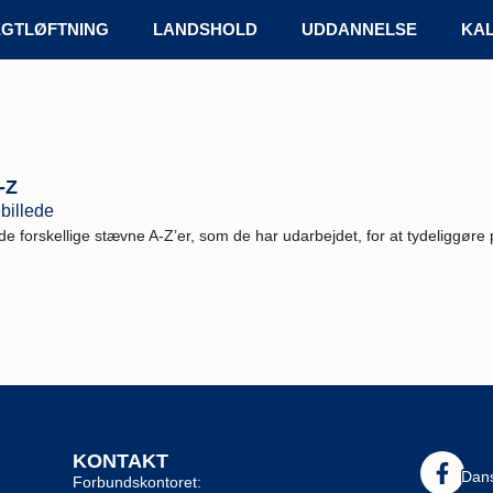
GTLØFTNING
LANDSHOLD
UDDANNELSE
KA
-Z
 de forskellige stævne A-Z’er, som de har udarbejdet, for at tydeliggør
KONTAKT
Dans
Forbundskontoret: