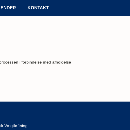
LENDER
KONTAKT
e processen i forbindelse med afholdelse
k Vægtløftning