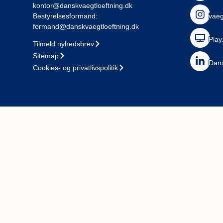
kontor@danskvaegtloeftning.dk
Bestyrelsesformand:
vaeg
formand@danskvaegtloeftning.dk
Play
Tilmeld nyhedsbrev
Sitemap
Dans
Cookies- og privatlivspolitik