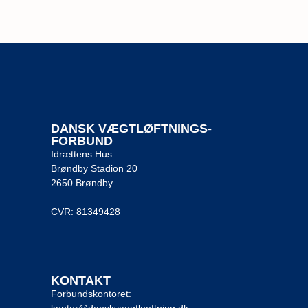
DANSK VÆGTLØFTNINGS-
FORBUND
Idrættens Hus
Brøndby Stadion 20
2650 Brøndby
CVR: 81349428
KONTAKT
Forbundskontoret:
kontor@danskvaegtloeftning.dk