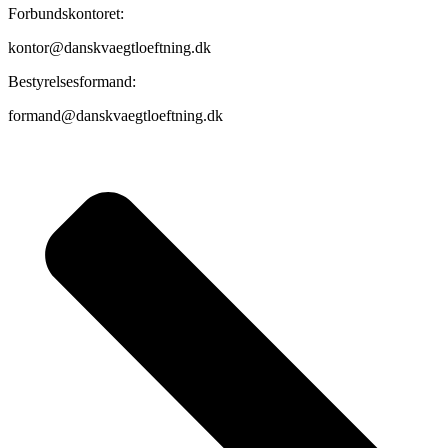
Forbundskontoret:
kontor@danskvaegtloeftning.dk
Bestyrelsesformand:
formand@danskvaegtloeftning.dk