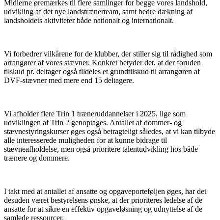
Midlerne øremærkes til flere samlinger for begge vores landshold,
udvikling af det nye landstrænerteam, samt bedre dækning af
landsholdets aktiviteter både nationalt og internationalt.
Vi forbedrer vilkårene for de klubber, der stiller sig til rådighed som
arrangører af vores stævner. Konkret betyder det, at der foruden
tilskud pr. deltager også tildeles et grundtilskud til arrangøren af
DVF-stævner med mere end 15 deltagere.
Vi afholder flere Trin 1 træneruddannelser i 2025, lige som
udviklingen af Trin 2 genoptages. Antallet af dommer- og
stævnestyringskurser øges også betragteligt således, at vi kan tilbyde
alle interesserede muligheden for at kunne bidrage til
stævneafholdelse, men også prioritere talentudvikling hos både
trænere og dommere.
I takt med at antallet af ansatte og opgaveporteføljen øges, har det
desuden været bestyrelsens ønske, at der prioriteres ledelse af de
ansatte for at sikre en effektiv opgaveløsning og udnyttelse af de
samlede ressourcer.