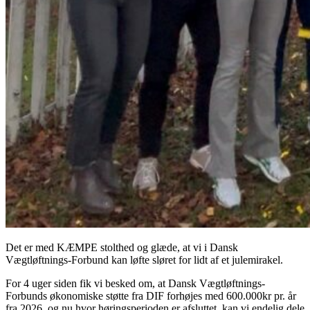
Det er med KÆMPE stolthed og glæde, at vi i Dansk
Vægtløftnings-Forbund kan løfte sløret for lidt af et julemirakel.
For 4 uger siden fik vi besked om, at Dansk Vægtløftnings-
Forbunds økonomiske støtte fra DIF forhøjes med 600.000kr pr. år
fra 2026, og nu hvor høringsperioden er afsluttet, kan vi endelig dele