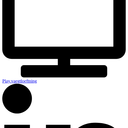
Play.vaegtloeftning