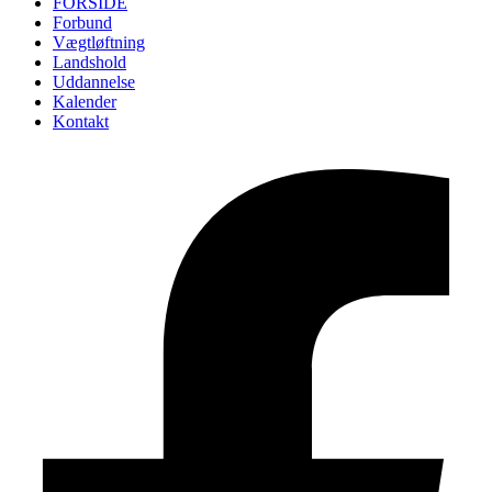
FORSIDE
Forbund
Vægtløftning
Landshold
Uddannelse
Kalender
Kontakt