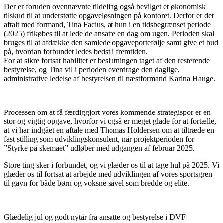
Der er foruden ovennævnte tildeling også bevilget et økonomisk
tilskud til at understøtte opgaveløsningen på kontoret. Derfor er det
aftalt med formand, Tina Facius, at hun i en tidsbegrænset periode
(2025) frikøbes til at lede de ansatte en dag om ugen. Perioden skal
bruges til at afdække den samlede opgaveportefølje samt give et bud
på, hvordan forbundet ledes bedst i fremtiden.
For at sikre fortsat habilitet er beslutningen taget af den resterende
bestyrelse, og Tina vil i perioden overdrage den daglige,
administrative ledelse af bestyrelsen til næstformand Karina Hauge.
Processen om at få færdiggjort vores kommende strategispor er en
stor og vigtig opgave, hvorfor vi også er meget glade for at fortælle,
at vi har indgået en aftale med Thomas Holdersen om at tiltræde en
fast stilling som udviklingskonsulent, når projektperioden for
”Styrke på skemaet” udløber med udgangen af februar 2025.
Store ting sker i forbundet, og vi glæder os til at tage hul på 2025. Vi
glæder os til fortsat at arbejde med udviklingen af vores sportsgren
til gavn for både børn og voksne såvel som bredde og elite.
Glædelig jul og godt nytår fra ansatte og bestyrelse i DVF