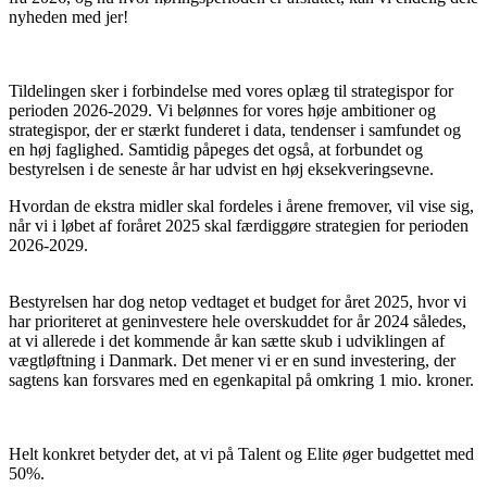
nyheden med jer!
Tildelingen sker i forbindelse med vores oplæg til strategispor for
perioden 2026-2029. Vi belønnes for vores høje ambitioner og
strategispor, der er stærkt funderet i data, tendenser i samfundet og
en høj faglighed. Samtidig påpeges det også, at forbundet og
bestyrelsen i de seneste år har udvist en høj eksekveringsevne.
Hvordan de ekstra midler skal fordeles i årene fremover, vil vise sig,
når vi i løbet af foråret 2025 skal færdiggøre strategien for perioden
2026-2029.
Bestyrelsen har dog netop vedtaget et budget for året 2025, hvor vi
har prioriteret at geninvestere hele overskuddet for år 2024 således,
at vi allerede i det kommende år kan sætte skub i udviklingen af
vægtløftning i Danmark. Det mener vi er en sund investering, der
sagtens kan forsvares med en egenkapital på omkring 1 mio. kroner.
Helt konkret betyder det, at vi på Talent og Elite øger budgettet med
50%.