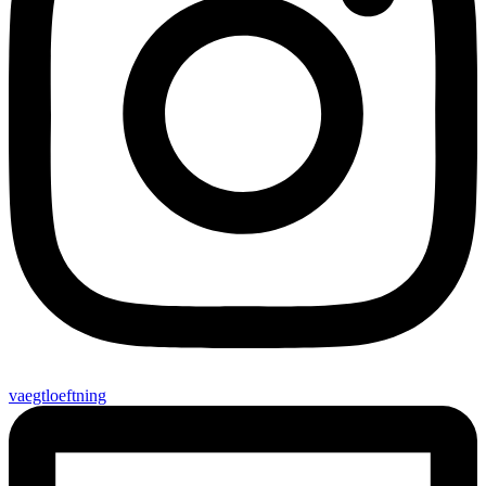
vaegtloeftning