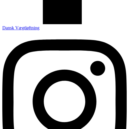
Dansk Vægtløftning