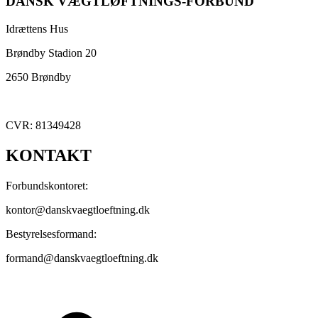
DANSK VÆGTLØFTNINGS-FORBUND
Idrættens Hus
Brøndby Stadion 20
2650 Brøndby
CVR: 81349428
KONTAKT
Forbundskontoret:
kontor@danskvaegtloeftning.dk
Bestyrelsesformand:
formand@danskvaegtloeftning.dk