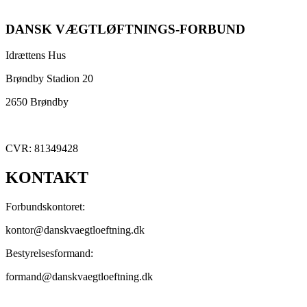
DANSK VÆGTLØFTNINGS-FORBUND
Idrættens Hus
Brøndby Stadion 20
2650 Brøndby
CVR: 81349428
KONTAKT
Forbundskontoret:
kontor@danskvaegtloeftning.dk
Bestyrelsesformand:
formand@danskvaegtloeftning.dk