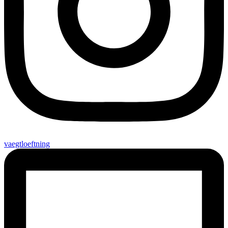
vaegtloeftning