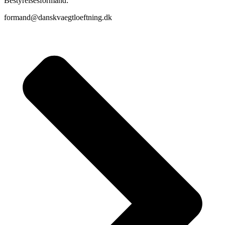
Bestyrelsesformand:
formand@danskvaegtloeftning.dk