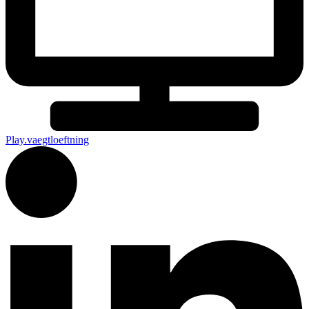
Play.vaegtloeftning