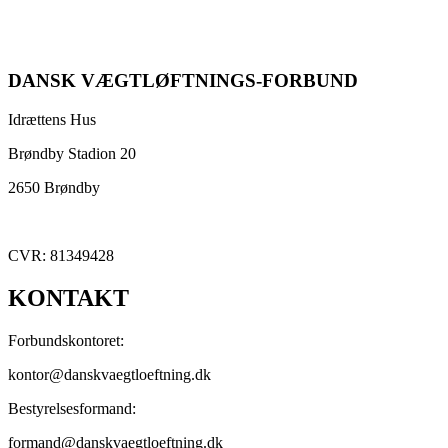
DANSK VÆGTLØFTNINGS-FORBUND
Idrættens Hus
Brøndby Stadion 20
2650 Brøndby
CVR: 81349428
KONTAKT
Forbundskontoret:
kontor@danskvaegtloeftning.dk
Bestyrelsesformand:
formand@danskvaegtloeftning.dk