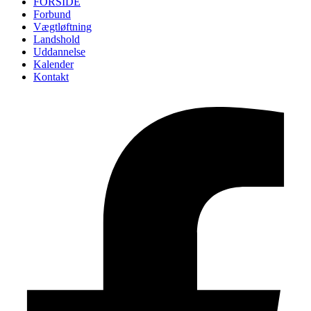
FORSIDE
Forbund
Vægtløftning
Landshold
Uddannelse
Kalender
Kontakt