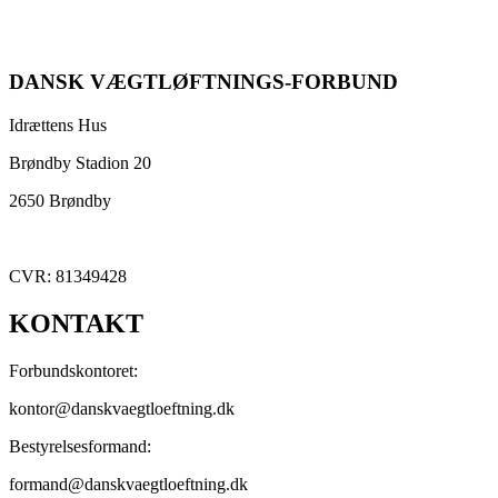
DANSK VÆGTLØFTNINGS-FORBUND
Idrættens Hus
Brøndby Stadion 20
2650 Brøndby
CVR: 81349428
KONTAKT
Forbundskontoret:
kontor@danskvaegtloeftning.dk
Bestyrelsesformand:
formand@danskvaegtloeftning.dk