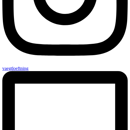
vaegtloeftning