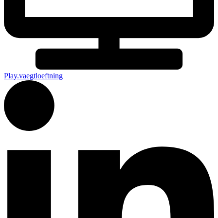
Play.vaegtloeftning