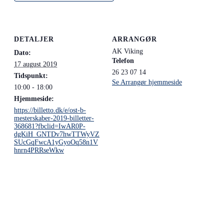
DETALJER
ARRANGØR
AK Viking
Dato:
Telefon
17 august 2019
26 23 07 14
Tidspunkt:
Se Arrangør hjemmeside
10:00 - 18:00
Hjemmeside:
https://billetto.dk/e/ost-b-
mesterskaber-2019-billetter-
368681?fbclid=IwAR0P-
dgKiH_GNTDv7hwTTWyVZ
SUcGqFwcA1yGyoOq58n1V
hnrn4PRRseWkw