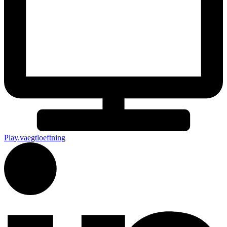
Play.vaegtloeftning