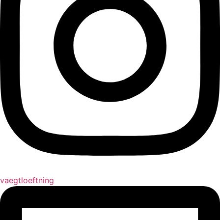
vaegtloeftning