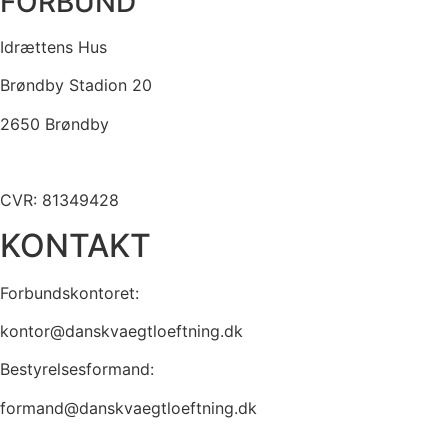
FORBUND
Idrættens Hus
Brøndby Stadion 20
2650 Brøndby
CVR: 81349428
KONTAKT
Forbundskontoret:
kontor@danskvaegtloeftning.dk
Bestyrelsesformand:
formand@danskvaegtloeftning.dk