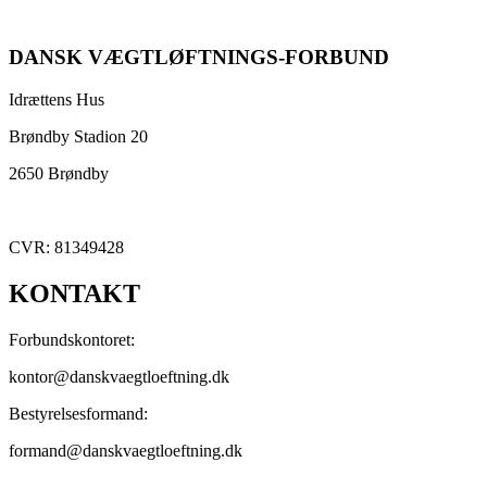
DANSK VÆGTLØFTNINGS-FORBUND
Idrættens Hus
Brøndby Stadion 20
2650 Brøndby
CVR: 81349428
KONTAKT
Forbundskontoret:
kontor@danskvaegtloeftning.dk
Bestyrelsesformand:
formand@danskvaegtloeftning.dk