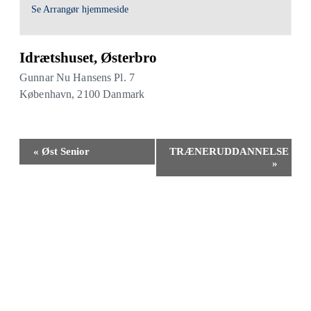
Se Arrangør hjemmeside
Idrætshuset, Østerbro
Gunnar Nu Hansens Pl. 7
København
,
2100
Danmark
Begivenhed
«
Øst Senior
TRÆNERUDDANNELSE
Navigation
»