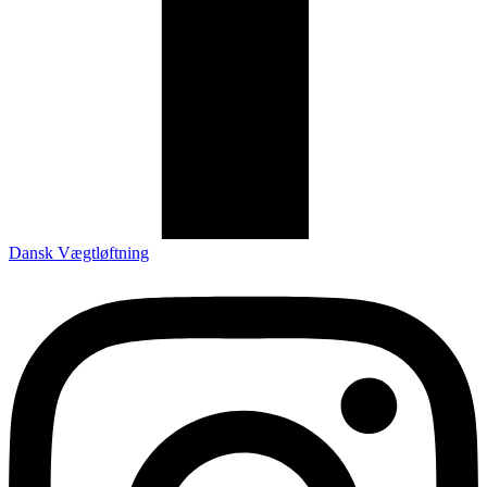
Dansk Vægtløftning