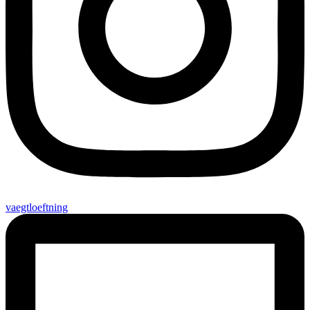
vaegtloeftning