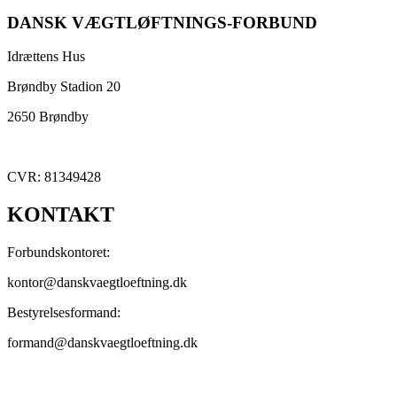
DANSK VÆGTLØFTNINGS-FORBUND
Idrættens Hus
Brøndby Stadion 20
2650 Brøndby
CVR: 81349428
KONTAKT
Forbundskontoret:
kontor@danskvaegtloeftning.dk
Bestyrelsesformand:
formand@danskvaegtloeftning.dk