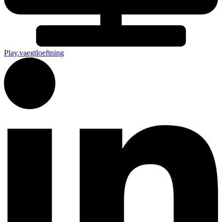
Play.vaegtloeftning