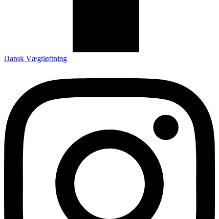
Dansk Vægtløftning