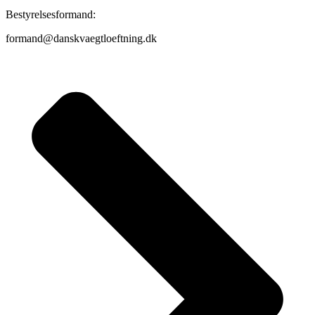
Bestyrelsesformand:
formand@danskvaegtloeftning.dk