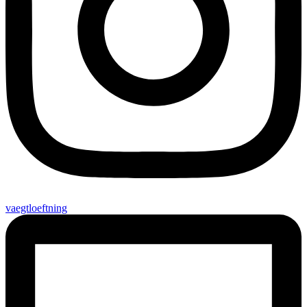
vaegtloeftning