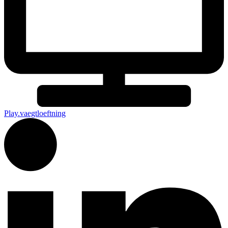
Play.vaegtloeftning