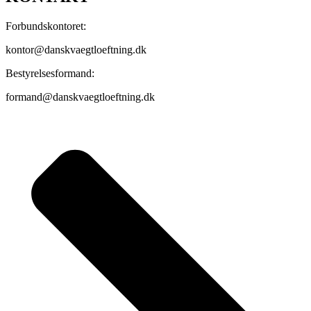
Forbundskontoret:
kontor@danskvaegtloeftning.dk
Bestyrelsesformand:
formand@danskvaegtloeftning.dk