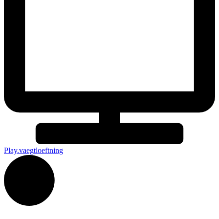
Play.vaegtloeftning