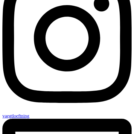
vaegtloeftning