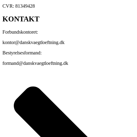
CVR: 81349428
KONTAKT
Forbundskontoret:
kontor@danskvaegtloeftning.dk
Bestyrelsesformand:
formand@danskvaegtloeftning.dk