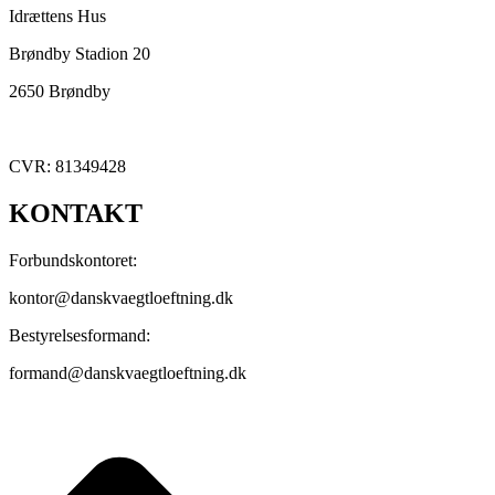
Idrættens Hus
Brøndby Stadion 20
2650 Brøndby
CVR: 81349428
KONTAKT
Forbundskontoret:
kontor@danskvaegtloeftning.dk
Bestyrelsesformand:
formand@danskvaegtloeftning.dk