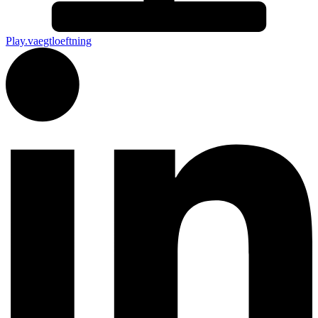
Play.vaegtloeftning