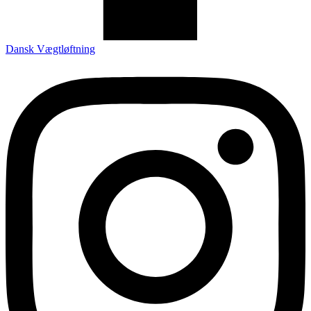
Dansk Vægtløftning