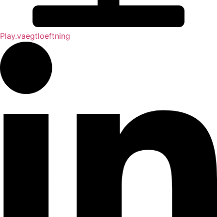
Play.vaegtloeftning