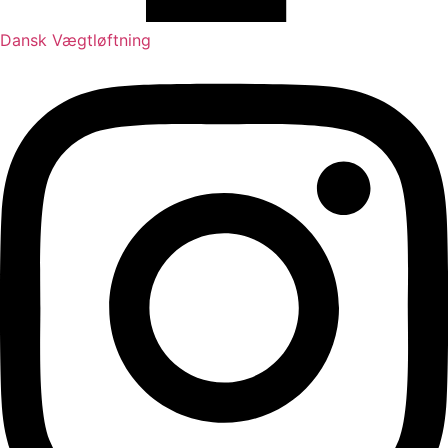
Dansk Vægtløftning