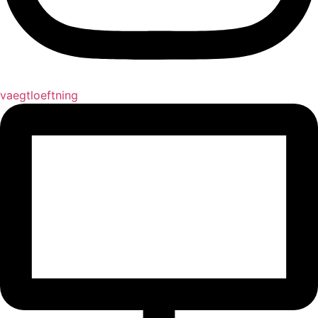
vaegtloeftning