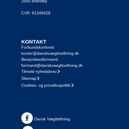
2650 Brøndby
CVR: 81349428
KONTAKT
Forbundskontoret:
kontor@danskvaegtloeftning.dk
Bestyrelsesformand:
formand@danskvaegtloeftning.dk
Tilmeld nyhedsbrev
Sitemap
Cookies- og privatlivspolitik
Dansk Vægtløftning